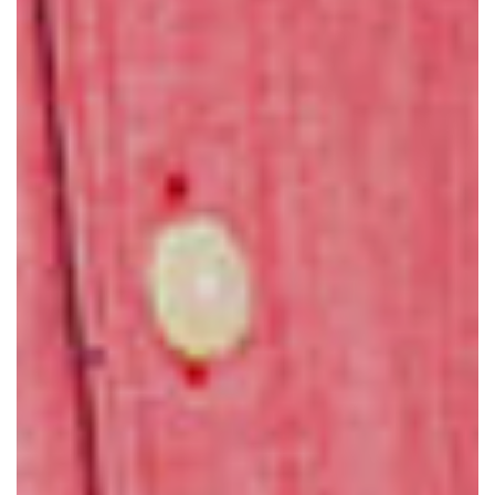
N,
ISADO
RA E
MARIA