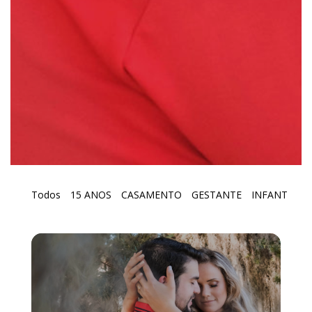
Todos
15 ANOS
CASAMENTO
GESTANTE
INFANTIL
P