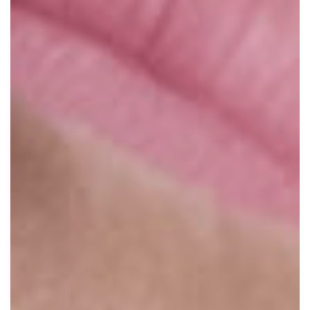
-
ENSAI
O
EXTER