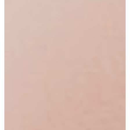
ISCO
DO
SUL